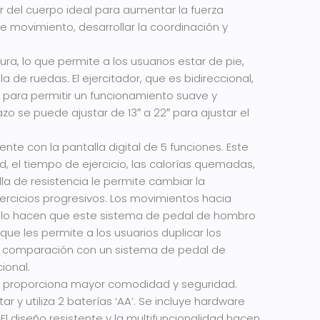
r del cuerpo ideal para aumentar la fuerza
e movimiento, desarrollar la coordinación y
ura, lo que permite a los usuarios estar de pie,
la de ruedas. El ejercitador, que es bidireccional,
a para permitir un funcionamiento suave y
razo se puede ajustar de 13″ a 22″ para ajustar el
.
ente con la pantalla digital de 5 funciones. Este
ad, el tiempo de ejercicio, las calorías quemadas,
illa de resistencia le permite cambiar la
jercicios progresivos. Los movimientos hacia
solo hacen que este sistema de pedal de hombro
que les permite a los usuarios duplicar los
 en comparación con un sistema de pedal de
ional.
proporciona mayor comodidad y seguridad.
tar y utiliza 2 baterías ‘AA’. Se incluye hardware
El diseño resistente y la multifuncionalidad hacen