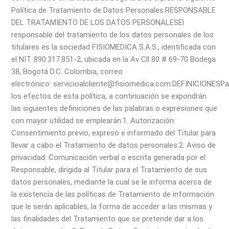
Política de Tratamiento de Datos Personales.
RESPONSABLE
DEL TRATAMIENTO DE LOS DATOS PERSONALES
El
responsable del tratamiento de los datos personales de los
titulares es la sociedad FISIOMEDICA S.A.S., identificada con
el NIT. 890.317.851-2, ubicada en la Av Cll 80 # 69-70 Bodega
38, Bogotá D.C. Colombia, correo
electrónico: servicioalcliente@fisiomedica.com.
DEFINICIONES
Pa
los efectos de esta política, a continuación se expondrán
las siguientes definiciones de las palabras o expresiones que
con mayor utilidad se emplearán:
1. Autorización:
Consentimiento previo, expreso e informado del Titular para
llevar a cabo el Tratamiento de datos personales.
2. Aviso de
privacidad: Comunicación verbal o escrita generada por el
Responsable, dirigida al Titular para el Tratamiento de sus
datos personales, mediante la cual se le informa acerca de
la existencia de las políticas de Tratamiento de información
que le serán aplicables, la forma de acceder a las mismas y
las finalidades del Tratamiento que se pretende dar a los