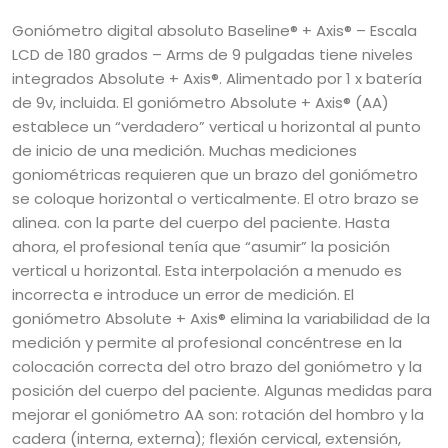
Goniómetro digital absoluto Baseline® + Axis® – Escala
LCD de 180 grados – Arms de 9 pulgadas tiene niveles
integrados Absolute + Axis®. Alimentado por 1 x batería
de 9v, incluida.
El goniómetro Absolute + Axis® (AA)
establece un “verdadero” vertical u horizontal al punto
de inicio de una medición. Muchas mediciones
goniométricas requieren que un brazo del goniómetro
se coloque horizontal o verticalmente. El otro brazo se
alinea. con la parte del cuerpo del paciente. Hasta
ahora, el profesional tenía que “asumir” la posición
vertical u horizontal. Esta interpolación a menudo es
incorrecta e introduce un error de medición.
El
goniómetro Absolute + Axis® elimina la variabilidad de la
medición y permite al profesional concéntrese en la
colocación correcta del otro brazo del goniómetro y la
posición del cuerpo del paciente. Algunas medidas para
mejorar el goniómetro AA son: rotación del hombro y la
cadera (interna, externa); flexión cervical, extensión,