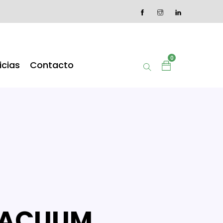
0
icias
Contacto
VACUUM